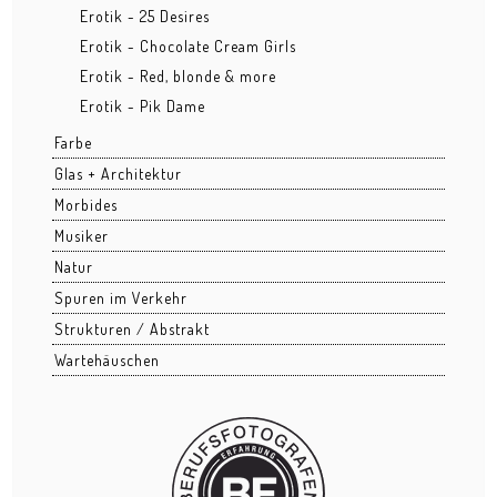
Erotik - 25 Desires
Grüngürtel
Erotik - Chocolate Cream Girls
Hafenpark
Erotik - Red, blonde & more
Erotik - Pik Dame
Kleinmarkthalle
Farbe
Lohrberg
Glas + Architektur
Morbides
Ostend nachts
Musiker
Osthafen
Natur
Spuren im Verkehr
Stadtansichten
Strukturen / Abstrakt
BUSINESS
Wartehäuschen
Architektur
Bau
Business Events