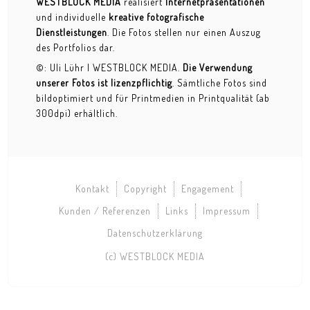
WESTBLOCK MEDIA
realisiert
Internetpräsentationen
Werbefotografie
und individuelle
kreative fotografische
Dienstleistungen
. Die Fotos stellen nur einen Auszug
WEDDING
des Portfolios dar.
©: Uli Lühr | WESTBLOCK MEDIA.
Die Verwendung
PORTRAITS
unserer Fotos ist lizenzpflichtig
. Sämtliche Fotos sind
bildoptimiert und für Printmedien in Printqualität (ab
private female
300dpi) erhältlich.
private male
Der Raucher
Kontakt
Copyright
Engagement
Der Schrebergärtner
Kunden / Referenzen
Links
Impressum
Emmanuele de Greco - Lebenskünstler
Datenschutzerklärung
Hendoc - Holzbildhauer
(c) WESTBLOCK MEDIA
Künstler div.
Lupo der Wolf - Lebenskünstler