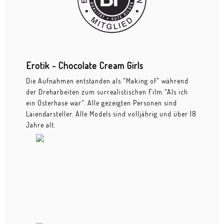
20-Jahre-Feier Frankfurter Tafel
Business Interior
Business Portraits
Erotik - Chocolate Cream Girls
Events - Fotoreportagen
Die Aufnahmen entstanden als "Making of" während
der Dreharbeiten zum surrealistischen Film "Als ich
Bahnhofsviertelnacht
ein Osterhase war". Alle gezeigten Personen sind
Laiendarsteller. Alle Models sind volljährig und über 18
Bernemer Kerb
Jahre alt.
Cocoon Club Special Night
Forellengut
Hessenpark
Hochheimer Markt