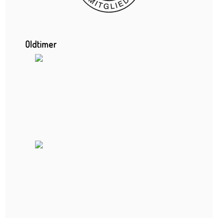
Luminale
Obdachlosigkeit
Oldtimer
Oldtimer
Orange Beach
Phrix Industriedenkmal
Rügen
SCHIRN Kingqueen of Glam Contest
Skulpturen im Park
Sommerwerft
Unvollendete Brücke
Food