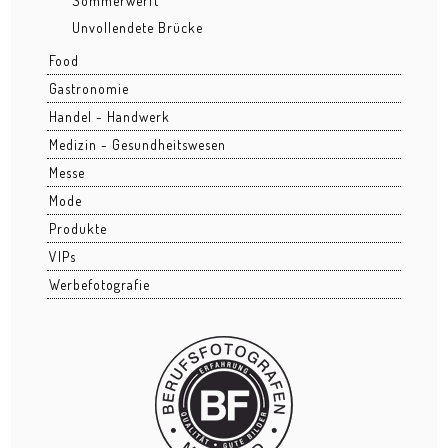
Sommerwerft
Unvollendete Brücke
20-Jahre-Feier Frankfurter Tafel
Food
Business Interior
Gastronomie
Handel - Handwerk
Business Portraits
Medizin - Gesundheitswesen
Events - Fotoreportagen
Messe
Mode
Bahnhofsviertelnacht
Produkte
Bernemer Kerb
VIPs
Werbefotografie
Cocoon Club Special Night
Forellengut
Hessenpark
Hochheimer Markt