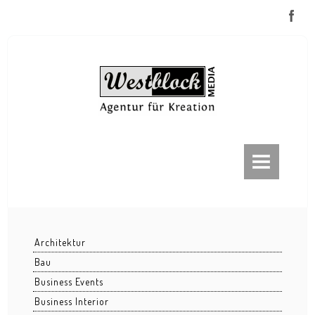
ABOUT
FRANKFURT
Frankfurt bei Nacht
Architektur
Frankfurt im Nebel
Bau
Eiserner Steg
Business Events
Business Interior
EZB / ECB