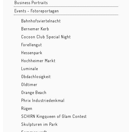
Business Portraits
Grüngürtel
Events - Fotoreportagen
Hafenpark
Bahnhofsviertelnacht
Bernemer Kerb
Kleinmarkthalle
Cocoon Club Special Night
Forellengut
Lohrberg
Hessenpark
Ostend nachts
Hochheimer Markt
Luminale
Osthafen
Obdachlosigkeit
Stadtansichten
Oldtimer
Orange Beach
BUSINESS
Phrix Industriedenkmal
Architektur
Rügen
SCHIRN Kingqueen of Glam Contest
Bau
Skulpturen im Park
Business Events