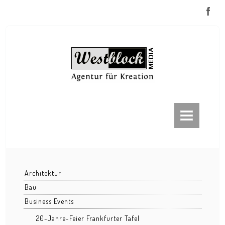
ABOUT
FRANKFURT
Frankfurt bei Nacht
Architektur
Frankfurt im Nebel
Bau
Eiserner Steg
Business Events
EZB / ECB
20-Jahre-Feier Frankfurter Tafel