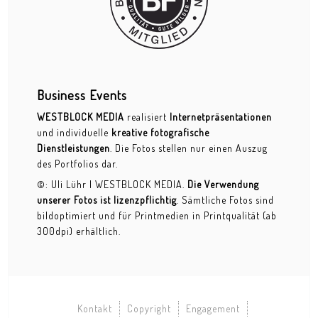
20-Jahre-Feier Frankfurter Tafel
Business Interior
Business Portraits
Business Events
Events - Fotoreportagen
WESTBLOCK MEDIA
realisiert
Internetpräsentationen
und individuelle
kreative fotografische
Bahnhofsviertelnacht
Dienstleistungen
. Die Fotos stellen nur einen Auszug
des Portfolios dar.
Bernemer Kerb
©: Uli Lühr | WESTBLOCK MEDIA.
Die Verwendung
unserer Fotos ist lizenzpflichtig
. Sämtliche Fotos sind
Cocoon Club Special Night
bildoptimiert und für Printmedien in Printqualität (ab
300dpi) erhältlich.
Forellengut
Hessenpark
Hochheimer Markt
Kontakt
Copyright
Engagement