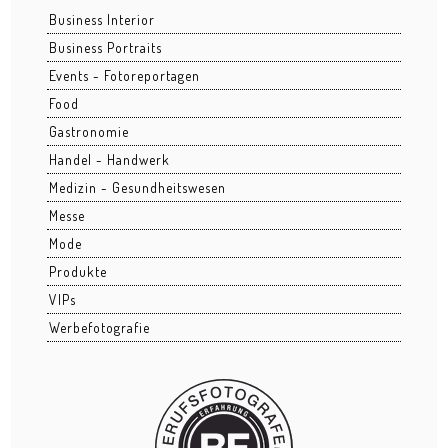
Business Interior
Grüngürtel
Business Portraits
Hafenpark
Events - Fotoreportagen
Food
Kleinmarkthalle
Gastronomie
Lohrberg
Handel - Handwerk
Medizin - Gesundheitswesen
Ostend nachts
Messe
Osthafen
Mode
Produkte
Stadtansichten
VIPs
BUSINESS
Werbefotografie
Architektur
Bau
Business Events