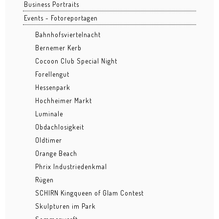
Business Portraits
Grüngürtel
Events - Fotoreportagen
Hafenpark
Bahnhofsviertelnacht
Bernemer Kerb
Kleinmarkthalle
Cocoon Club Special Night
Forellengut
Lohrberg
Hessenpark
Ostend nachts
Hochheimer Markt
Luminale
Osthafen
Obdachlosigkeit
Stadtansichten
Oldtimer
Orange Beach
BUSINESS
Phrix Industriedenkmal
Architektur
Rügen
SCHIRN Kingqueen of Glam Contest
Bau
Skulpturen im Park
Business Events