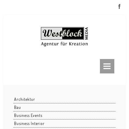
ABOUT
FRANKFURT
Frankfurt bei Nacht
Architektur
Frankfurt im Nebel
Bau
Eiserner Steg
Business Events
Business Interior
EZB / ECB