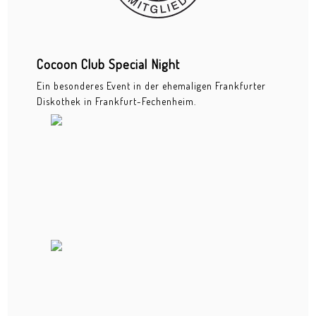
Luminale
Obdachlosigkeit
Oldtimer
Cocoon Club Special Night
Ein besonderes Event in der ehemaligen Frankfurter
Orange Beach
Diskothek in Frankfurt-Fechenheim.
Phrix Industriedenkmal
Rügen
SCHIRN Kingqueen of Glam Contest
Skulpturen im Park
Sommerwerft
Unvollendete Brücke
Food