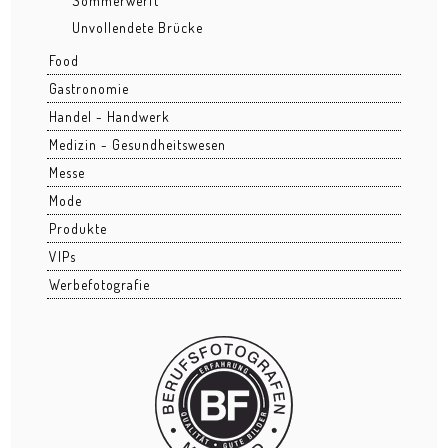
Sommerwerft
Unvollendete Brücke
20-Jahre-Feier Frankfurter Tafel
Food
Business Interior
Gastronomie
Handel - Handwerk
Business Portraits
Medizin - Gesundheitswesen
Events - Fotoreportagen
Messe
Mode
Bahnhofsviertelnacht
Produkte
Bernemer Kerb
VIPs
Werbefotografie
Cocoon Club Special Night
Forellengut
Hessenpark
Hochheimer Markt