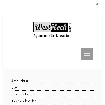
ABOUT
FRANKFURT
Frankfurt bei Nacht
Architektur
Frankfurt im Nebel
Bau
Eiserner Steg
Business Events
Business Interior
EZB / ECB