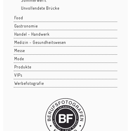
Sommerwerft
Unvollendete Brücke
20-Jahre-Feier Frankfurter Tafel
Food
Business Interior
Gastronomie
Handel - Handwerk
Business Portraits
Medizin - Gesundheitswesen
Events - Fotoreportagen
Messe
Mode
Bahnhofsviertelnacht
Produkte
Bernemer Kerb
VIPs
Werbefotografie
Cocoon Club Special Night
Forellengut
Hessenpark
Hochheimer Markt