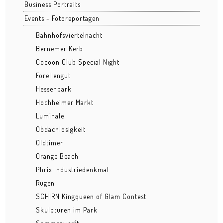
Business Portraits
Grüngürtel
Events - Fotoreportagen
Hafenpark
Bahnhofsviertelnacht
Bernemer Kerb
Kleinmarkthalle
Cocoon Club Special Night
Forellengut
Lohrberg
Hessenpark
Ostend nachts
Hochheimer Markt
Luminale
Osthafen
Obdachlosigkeit
Stadtansichten
Oldtimer
Orange Beach
BUSINESS
Phrix Industriedenkmal
Architektur
Rügen
SCHIRN Kingqueen of Glam Contest
Bau
Skulpturen im Park
Business Events