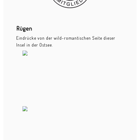
Luminale
Obdachlosigkeit
Oldtimer
Rügen
Eindrücke von der wild-romantischen Seite dieser
Orange Beach
Insel in der Ostsee.
Phrix Industriedenkmal
Rügen
SCHIRN Kingqueen of Glam Contest
Skulpturen im Park
Sommerwerft
Unvollendete Brücke
Food